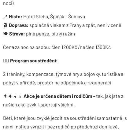
noci).
📍
Místo:
Hotel Stella, Špičák – Šumava
🚆
Doprava:
společně vlakem z Prahy a zpět, není v ceně
🍽
Strava:
plná penze, pitný režim
Cena za noc na osobu: člen 1200Kč /nečlen 1300Kč
🏃‍♀️
Program soustředění:
2 tréninky, kompenzace, týmové hry a bojovky, turistika a
pobyt v přírodě, prostor na odpočinek a regeneraci
👨‍👩‍👧‍👦
Akce je určena dětem i rodičům
– tak, jak jste z
našich akcí zvyklí, sportují všichni.
Děti, které jsou zvyklé jezdit na soustředění samostatně, s
námi mohou vyrazit i bez rodičů po předchozí domluvě.