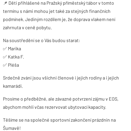
📌 Děti přihlášené na Pražský příměstský tábor v tomto
termínu s námi mohou jet také za stejných finančních
podmínek. Jediným rozdílem je, že doprava vlakem není
zahrnuta v ceně pobytu.
Na soustředění se o Vás budou starat:
✅ Marika
✅ Katka F.
✅ Pléša
Srdečně zváni jsou všichni členové i jejich rodiny a i jejich
kamarádi.
Prosíme o předběžné, ale závazné potvrzení zájmu v EOS,
abychom mohli včas rezervovat ubytovací kapacity.
Těšíme se na společné sportovní zakončení prázdnin na
Šumavě!