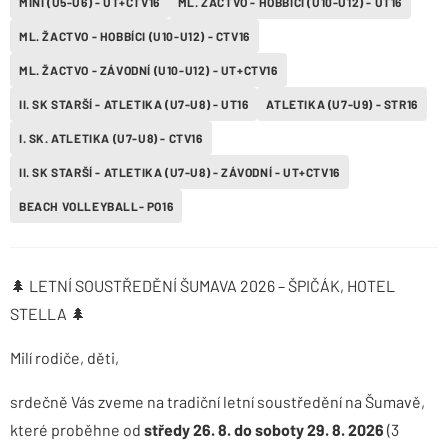
MINI (U5-U6) - UT+CTV16
ML. ŽACTVO - HOBBÍCI (U10-U12) - UT16
ML. ŽACTVO - HOBBÍCI (U10-U12) - CTV16
ML. ŽACTVO - ZÁVODNÍ (U10-U12) - UT+CTV16
II. SK STARŠÍ - ATLETIKA (U7-U8) - UT16
ATLETIKA (U7-U9) - STR16
I. SK. ATLETIKA (U7-U8) - CTV16
II. SK STARŠÍ - ATLETIKA (U7-U8) - ZÁVODNÍ - UT+CTV16
BEACH VOLLEYBALL- PO16
🌲 LETNÍ SOUSTŘEDĚNÍ ŠUMAVA 2026 – ŠPIČÁK, HOTEL
STELLA 🌲
Milí rodiče, děti,
srdečně Vás zveme na tradiční letní soustředění na Šumavě,
které proběhne od
středy 26. 8. do soboty 29. 8. 2026
(3