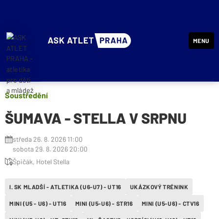
MENU
ASK ATLET PRAHA - atletika pro děti a mládež
Soustředění
ŠUMAVA - STELLA V SRPNU
středa 26. 8. 2026 11:00
sobota 29. 8. 2026 20:00
Špičák, Hotel Stella
I. SK MLADŠÍ - ATLETIKA (U6-U7) - UT16
UKÁZKOVÝ TRÉNINK
MINI (U5 - U6) - UT16
MINI (U5-U6) - STR16
MINI (U5-U6) - CTV16