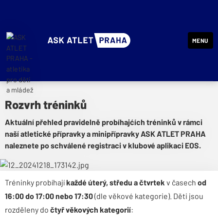
MENU
ASK ATLET PRAHA - atletika pro děti a mládež
Rozvrh tréninků
Aktuální přehled pravidelně probíhajćích tréninků v rámci
naší atletické přípravky a minipřípravky ASK ATLET PRAHA
naleznete po schválené registraci v klubové aplikaci EOS.
Tréninky probíhají
každé úterý, středu a čtvrtek
v časech
od
16:00 do 17:00 nebo 17:30
(dle věkové kategorie).
Děti jsou
rozděleny do
čtyř věkových kategorií
: