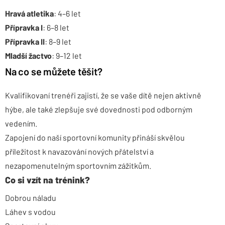
Hravá atletika
: 4–6 let
Přípravka I
: 6–8 let
Přípravka II
: 8–9 let
Mladší žactvo
: 9–12 let
Na co se můžete těšit?
Kvalifikovaní trenéři zajistí, že se vaše dítě nejen aktivně
hýbe, ale také zlepšuje své dovednosti pod odborným
vedením.
Zapojení do naší sportovní komunity přináší skvělou
příležitost k navazování nových přátelství a
nezapomenutelným sportovním zážitkům.
Co si vzít na trénink?
Dobrou náladu
Láhev s vodou